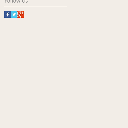
Follow Us
e
-