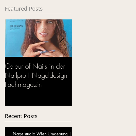
Featured Posts
Colour of Nails in der
Neon Nails
Nailpro I Nageldesign
Fachmagazin
Recent Posts
Nagelstudio Wien Umgebung |