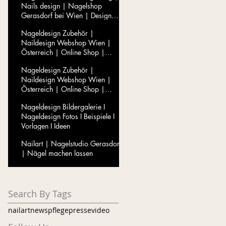
Nails design | Nagelshop
Gerasdorf bei Wien | Design
Nails
Nageldesign Zubehör |
Naildesign Webshop Wien |
Österreich | Online Shop |
Colour of Nails
Nageldesign Zubehör |
Naildesign Webshop Wien |
Österreich | Online Shop |
Detailverkauf
Nageldesign Bildergalerie I
en
Nageldesign Fotos I Beispiele I
Vorlagen I Ideen
Nailart | Nagelstudio Gerasdorf
| Nägel machen lassen
Search By Tags
nailart
news
pflege
presse
video