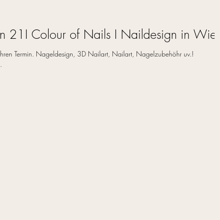
n 21I Colour of Nails I Naildesign in Wie
 Ihren Termin. Nageldesign, 3D Nailart, Nailart, Nagelzubehöhr uv.!
.