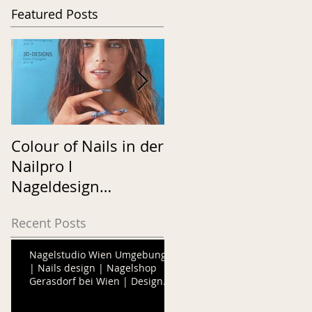
Featured Posts
Colour of Nails in der
Neon Nails
Nailpro I
Nageldesign
Fachmagazin
Recent Posts
Nagelstudio Wien Umgebung
| Nails design | Nagelshop
Gerasdorf bei Wien | Design
Nails