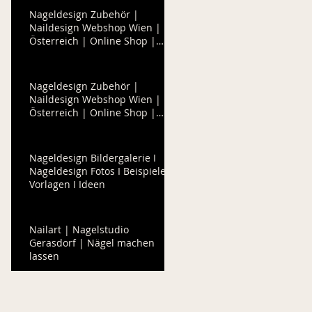
Nageldesign Zubehör |
Naildesign Webshop Wien |
Österreich | Online Shop |
Colour of Nails
Nageldesign Zubehör |
Naildesign Webshop Wien |
Österreich | Online Shop |
Detailverkauf
Nageldesign Bildergalerie I
Nageldesign Fotos I Beispiele I
Vorlagen I Ideen
Nailart | Nagelstudio
Gerasdorf | Nägel machen
lassen