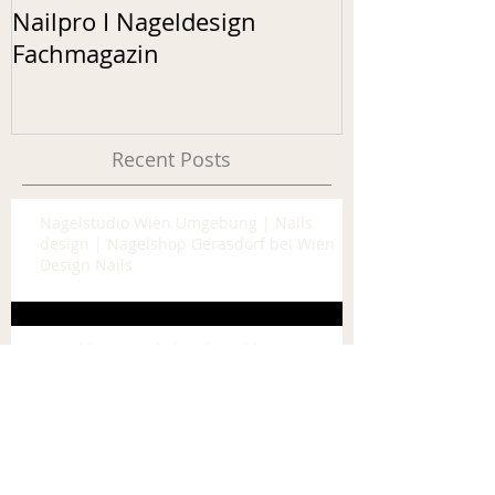
Nailpro I Nageldesign
Fachmagazin
Recent Posts
Nagelstudio Wien Umgebung | Nails
design | Nagelshop Gerasdorf bei Wien |
Design Nails
Nageldesign Zubehör | Naildesign
Webshop Wien | Österreich | Online
Shop | Colour of Nails
Nageldesign Zubehör | Naildesign