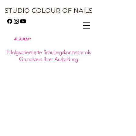
STUDIO COLOUR OF NAILS
NAIL
ACADEMY
Erfolgsorientierte Schulungskonzepte als
Grundstein Ihrer Ausbildung
Die Nagelkosmetik ist heute voll im Trend -
dennoch ist eine umfassende
praxisbezogene und theoretische
Ausbildung Voraussetzung.
Heben Sie sich von der Masse ab und
erlernen Sie mit den verschiedensten
Techniken, professionelle Fingernägel schön
und ansprechend zu gestalten.
In unseren Schulungen erlernen Sie alle
grundlegenden Kenntnisse und Techniken