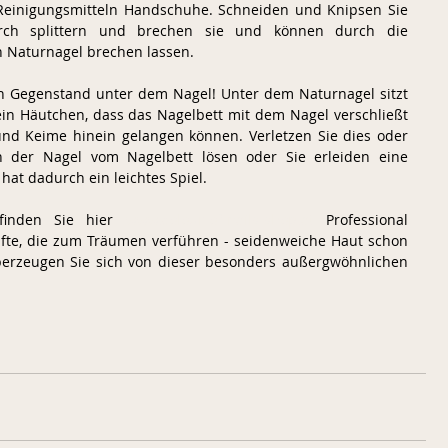
einigungsmitteln Handschuhe. Schneiden und Knipsen Sie 
rch splittern und brechen sie und können durch die 
Naturnagel brechen lassen.  
en Gegenstand unter dem Nagel! Unter dem Naturnagel sitzt 
n Häutchen, dass das Nagelbett mit dem Nagel verschließt 
und Keime hinein gelangen können. Verletzen Sie dies oder 
h der Nagel vom Nagelbett lösen oder Sie erleiden eine 
at dadurch ein leichtes Spiel.  
 finden Sie hier 
www.colour-of-nails-shop.at
 Professional 
fte, die zum Träumen verführen - seidenweiche Haut schon 
erzeugen Sie sich von dieser besonders außergwöhnlichen 