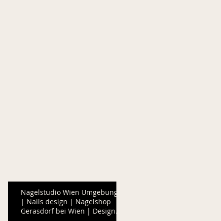
Nagelstudio Wien Umgebung
| Nails design | Nagelshop
Gerasdorf bei Wien | Design
Nails