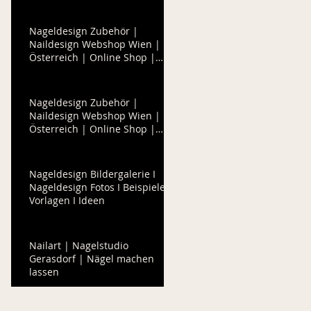
Nageldesign Zubehör |
Naildesign Webshop Wien |
Österreich | Online Shop |
Colour of Nails
Nageldesign Zubehör |
Naildesign Webshop Wien |
Österreich | Online Shop |
Detailverkauf
Nageldesign Bildergalerie I
Nageldesign Fotos I Beispiele I
Vorlagen I Ideen
Nailart | Nagelstudio
Gerasdorf | Nägel machen
lassen